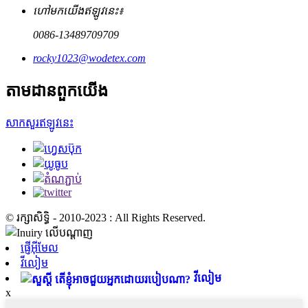
ហៅមកយើងឥឡូវនេះ៖
0086-13489709709
rocky1023@wodetex.com
តាមដានពួកយើង
សាកសួរឥឡូវនេះ
© រក្សាសិទ្ធិ - 2010-2023 : All Rights Reserved.
ផ្ញើអ៊ីមែល
វីលៀម
វីលៀម
x