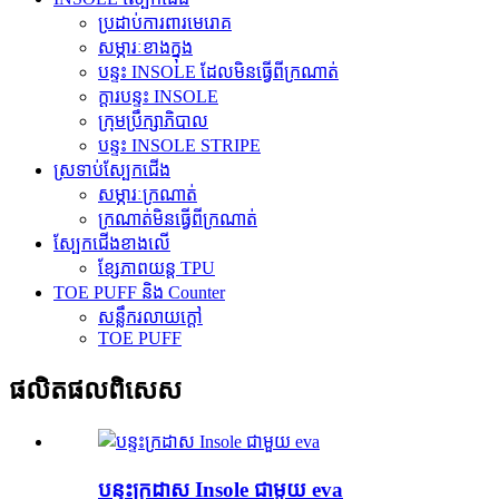
ប្រដាប់ការពារមេរោគ
សម្ភារៈខាងក្នុង
បន្ទះ INSOLE ដែលមិនធ្វើពីក្រណាត់
ក្តារបន្ទះ INSOLE
ក្រុមប្រឹក្សាភិបាល
បន្ទះ INSOLE STRIPE
ស្រទាប់ស្បែកជើង
សម្ភារៈក្រណាត់
ក្រណាត់មិនធ្វើពីក្រណាត់
ស្បែកជើងខាងលើ
ខ្សែភាពយន្ត TPU
TOE PUFF និង Counter
សន្លឹករលាយក្តៅ
TOE PUFF
ផលិតផលពិសេស
បន្ទះក្រដាស Insole ជាមួយ eva