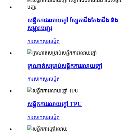
សន្លឹកកាវរលាយក្តៅ ស្បែកជើងកែងជើង និង
សម្ភារៈបញ្ជរ
ការសាកសួរ
លម្អិត
ក្រណាត់សម្រាប់សន្លឹកកាវរលាយក្តៅ
ការសាកសួរ
លម្អិត
សន្លឹកកាវរលាយក្តៅ TPU
ការសាកសួរ
លម្អិត