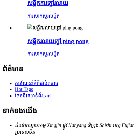
សន្លឹកកាវក្តៅរលាយ
ការសាកសួរ
លម្អិត
សន្លឹករលាយក្តៅ ping pong
ការសាកសួរ
លម្អិត
ព័ត៌មាន
ការណែនាំអំពីផលិតផល
Hot Tags
ផែនទីគេហទំព័រ.xml
ទាក់ទង​យើង
តំបន់ឧស្សាហកម្ម Xingjin ផ្លូវ Nanyang ទីក្រុង Shishi ខេត្ត Fujian
ប្រទេសចិន