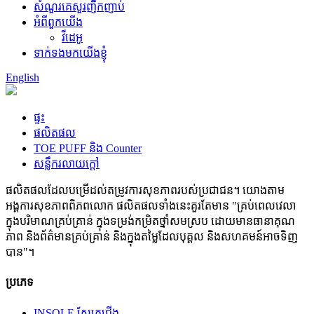
សំណួរគេសួរញឹកញាប់
អំពីពួកយើង
វីដេអូ
ទាក់ទងមកយើងខ្ញុំ
English
ផ្ទះ
ផលិតផល
TOE PUFF និង Counter
សន្លឹករលាយក្តៅ
ផលិតផលដែលបម្រើដល់តម្រូវការសុខភាពរបស់ប្រជាជន។ យោងតាម
អង្គការសុខភាពពិភពលោក ផលិតផលទាំងនេះគួរតែមាន "គ្រប់ពេលវេលា
ក្នុងបរិមាណគ្រប់គ្រាន់ ក្នុងទម្រង់កម្រិតថ្នាំសមស្រប ដោយមានធានាគុណ
ភាព និងព័ត៌មានគ្រប់គ្រាន់ និងក្នុងតម្លៃដែលបុគ្គល និងសហគមន៍អាចទិញ
បាន"។
ប្រភេទ
INSOLE ស្បែកជើង