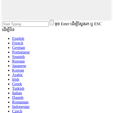
ចុច Enter ដើម្បីស្វែងរក ឬ ESC
ដើម្បីបិទ
English
French
German
Portuguese
Spanish
Russian
Japanese
Korean
Arabic
Irish
Greek
Turkish
Italian
Danish
Romanian
Indonesian
Czech