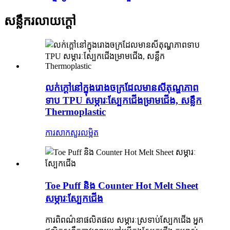
សន្លឹករលាយក្តៅ
លក់ក្តៅនៅក្នុងរោងចក្រដែលមានសីតុណ្ហភាព
ទាប TPU សម្ភារៈស្បែកជើងម្រាមជើង, សន្លឹក
Thermoplastic
ការសាកសួរ
លម្អិត
Toe Puff និង Counter Hot Melt Sheet
សម្ភារៈស្បែកជើង
ការពិពណ៌នាផលិតផល សម្ភារៈស្រទាប់ស្បែកជើង អ្នក