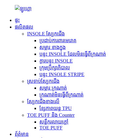
ផ្ទះ
ផលិតផល
INSOLE ស្បែកជើង
ប្រដាប់ការពារមេរោគ
សម្ភារៈខាងក្នុង
បន្ទះ INSOLE ដែលមិនធ្វើពីក្រណាត់
ក្តារបន្ទះ INSOLE
ក្រុមប្រឹក្សាភិបាល
បន្ទះ INSOLE STRIPE
ស្រទាប់ស្បែកជើង
សម្ភារៈក្រណាត់
ក្រណាត់មិនធ្វើពីក្រណាត់
ស្បែកជើងខាងលើ
ខ្សែភាពយន្ត TPU
TOE PUFF និង Counter
សន្លឹករលាយក្តៅ
TOE PUFF
ព័ត៌មាន