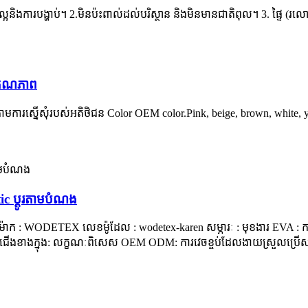
ល្អនិងការបង្ហាប់។ 2.មិនប៉ះពាល់ដល់បរិស្ថាន និងមិនមានជាតិពុល។ 3. ផ្ទៃ (រលោ
សគុណភាព
មការស្នើសុំរបស់អតិថិជន Color OEM color.Pink, beige, brown, white, ye
c ប្ដូរតាមបំណង
្មោះម៉ាក : WODETEX លេខម៉ូដែល : wodetex-karen សម្ភារៈ : មុខងារ EVA 
ម្មស្បែកជើងខាងក្នុង: លក្ខណៈពិសេស OEM ODM: ការវេចខ្ចប់ដែលងាយស្រួលប្រើសម្