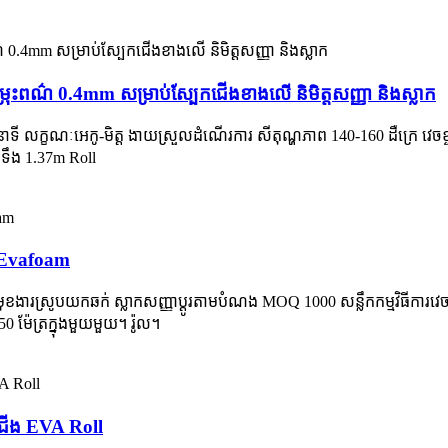
្រុះពណ៌ 0.4mm សម្រាប់ស្បែកជើងខាងលើ និមិត្តសញ្ញា និងស្លាក
ិនាទី លក្ខណៈអេកូ-មិត្ត ងាយស្រួលដំណើរការ សីតុណ្ហភាព 140-160 ដឺក្រេ
ទទឹង 1.37m Roll
 / Evafoam
 មុខងារស្រូបយកឆក់ ស្លាកសញ្ញាប្ដូរតាមបំណង MOQ 1000 សន្លឹកកម្មវិធីការវេច
50 ម៉ែត្រក្នុងមួយមួយ។ រ៉ូល។
កជើង EVA Roll