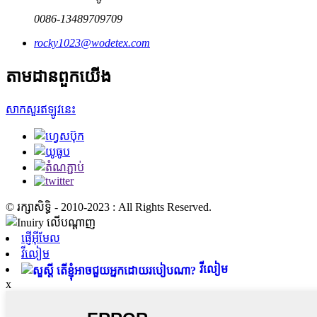
0086-13489709709
rocky1023@wodetex.com
តាមដានពួកយើង
សាកសួរឥឡូវនេះ
© រក្សាសិទ្ធិ - 2010-2023 : All Rights Reserved.
ផ្ញើអ៊ីមែល
វីលៀម
វីលៀម
x