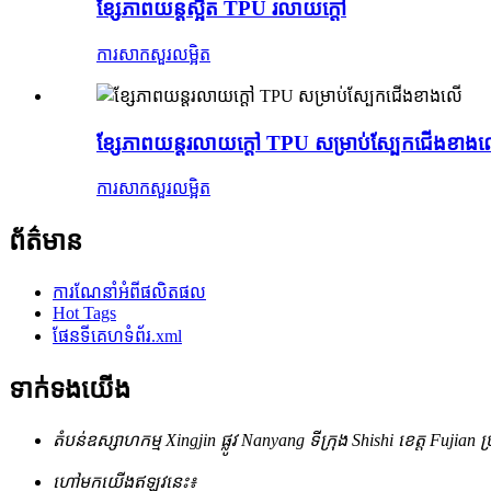
ខ្សែភាពយន្តស្អិត TPU រលាយក្តៅ
ការសាកសួរ
លម្អិត
ខ្សែភាពយន្តរលាយក្តៅ TPU សម្រាប់ស្បែកជើងខាង
ការសាកសួរ
លម្អិត
ព័ត៌មាន
ការណែនាំអំពីផលិតផល
Hot Tags
ផែនទីគេហទំព័រ.xml
ទាក់ទង​យើង
តំបន់ឧស្សាហកម្ម Xingjin ផ្លូវ Nanyang ទីក្រុង Shishi ខេត្ត Fujian
ហៅមកយើងឥឡូវនេះ៖