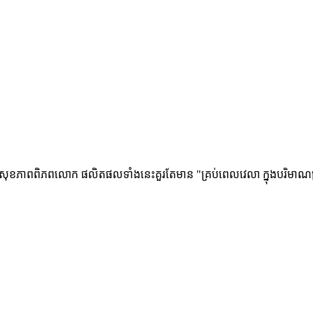
ាពពិភពលោក ផលិតផលទាំងនេះគួរតែមាន "គ្រប់ពេលវេលា ក្នុងបរិមាណគ្រប់គ