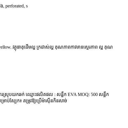
ង, perforated, s
llow. វត្ថុធាតុដើមល្អ ក្រដាស់ល្អ គុណភាពកាវមានស្ថេរភាព ល្អ គុណ
: ការស្រូបយកឆក់ ឈ្មោះផលិតផល : សន្លឹក EVA MOQ: 500 សន្លឹក
រាប់ស្បែក៖ តម្រូវឱ្យប្រើម៉ាស៊ីនកិនសាច់