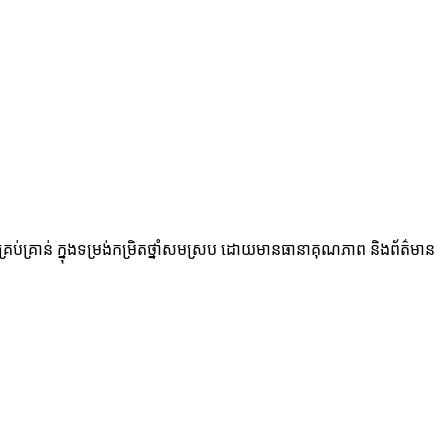
្រាន់ ក្នុងទម្រង់កម្រិតថ្នាំសមស្រប ដោយមានធានាគុណភាព និងព័ត៌មាន