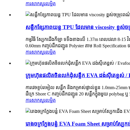
ការសាកសួរ
លម្អិត
សន្លឹកខ្សែភាពយន្ត TPU ដែលមាន viscosity ខ្ពស់ចម
កម្មវិធី ស្បែកជើងកីឡា ទទឹងខាងលើ 1.37m ពេលវេលា 8-15 វ
0.60mm កញ្ចប់ដឹកជញ្ជូន Polyster តាម Roll Specification 
ការសាកសួរ
លម្អិត
ក្រុមហ៊ុនផលិតចិនលក់ដុំសន្លឹក EVA ដង់ស៊ីតេខ្ពស់
ការវេចខ្ចប់រមៀល សន្លឹក និងកម្រាស់ផ្ទាល់ខ្លួន 1.0mm-25mm
ដឺក្រេ Shore C កញ្ចប់ដឹកជញ្ជូន 20 សន្លឹកក្នុងមួយ polybag ឬ 
ការសាកសួរ
លម្អិត
រោងចក្រក្លែងបន្លំ EVA Foam Sheet សម្រាប់ស្បែ