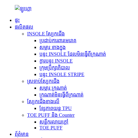
ផ្ទះ
ផលិតផល
INSOLE ស្បែកជើង
ប្រដាប់ការពារមេរោគ
សម្ភារៈខាងក្នុង
បន្ទះ INSOLE ដែលមិនធ្វើពីក្រណាត់
ក្តារបន្ទះ INSOLE
ក្រុមប្រឹក្សាភិបាល
បន្ទះ INSOLE STRIPE
ស្រទាប់ស្បែកជើង
សម្ភារៈក្រណាត់
ក្រណាត់មិនធ្វើពីក្រណាត់
ស្បែកជើងខាងលើ
ខ្សែភាពយន្ត TPU
TOE PUFF និង Counter
សន្លឹករលាយក្តៅ
TOE PUFF
ព័ត៌មាន