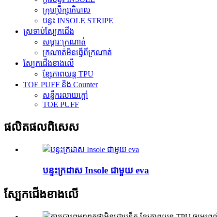
ក្រុមប្រឹក្សាភិបាល
បន្ទះ INSOLE STRIPE
ស្រទាប់ស្បែកជើង
សម្ភារៈក្រណាត់
ក្រណាត់មិនធ្វើពីក្រណាត់
ស្បែកជើងខាងលើ
ខ្សែភាពយន្ត TPU
TOE PUFF និង Counter
សន្លឹករលាយក្តៅ
TOE PUFF
ផលិតផលពិសេស
បន្ទះក្រដាស Insole ជាមួយ eva
ស្បែកជើងខាងលើ