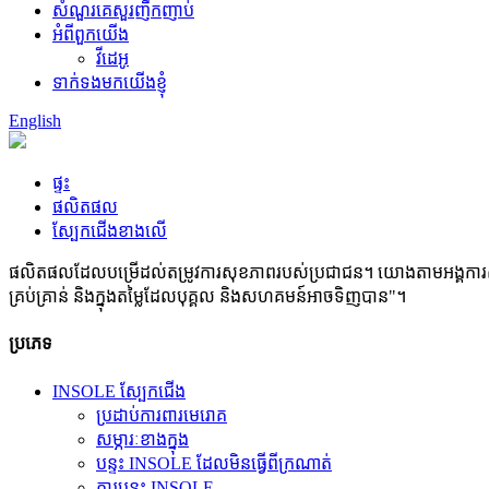
សំណួរគេសួរញឹកញាប់
អំពីពួកយើង
វីដេអូ
ទាក់ទងមកយើងខ្ញុំ
English
ផ្ទះ
ផលិតផល
ស្បែកជើងខាងលើ
ផលិតផលដែលបម្រើដល់តម្រូវការសុខភាពរបស់ប្រជាជន។ យោងតាមអង្គការសុខភ
គ្រប់គ្រាន់ និងក្នុងតម្លៃដែលបុគ្គល និងសហគមន៍អាចទិញបាន"។
ប្រភេទ
INSOLE ស្បែកជើង
ប្រដាប់ការពារមេរោគ
សម្ភារៈខាងក្នុង
បន្ទះ INSOLE ដែលមិនធ្វើពីក្រណាត់
ក្តារបន្ទះ INSOLE