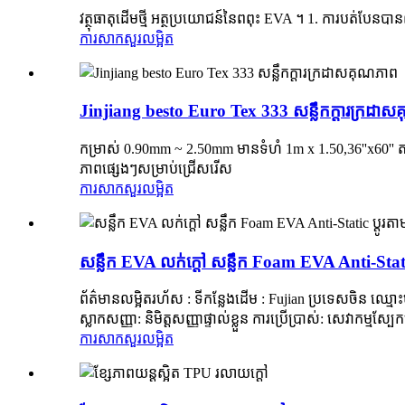
វត្ថុធាតុដើមថ្មី អត្ថប្រយោជន៍នៃពពុះ EVA ។ 1. ការបត់បែនបាន
ការសាកសួរ
លម្អិត
Jinjiang besto Euro Tex 333 សន្លឹកក្តារក្រដា
កម្រាស់ 0.90mm ~ 2.50mm មានទំហំ 1m x 1.50,36''x60'' តា
ភាពផ្សេងៗសម្រាប់ជ្រើសរើស
ការសាកសួរ
លម្អិត
សន្លឹក EVA លក់ក្តៅ សន្លឹក Foam EVA Anti-Stati
ព័ត៌មានលម្អិតរហ័ស : ទីកន្លែងដើម : Fujian ប្រទេសចិន ឈ
ស្លាកសញ្ញា: និមិត្តសញ្ញាផ្ទាល់ខ្លួន ការប្រើប្រាស់: សេវាក
ការសាកសួរ
លម្អិត