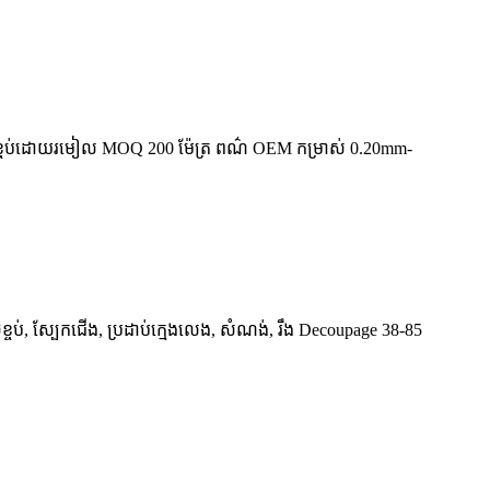
 វេចខ្ចប់ដោយរមៀល MOQ 200 ម៉ែត្រ ពណ៌ OEM កម្រាស់ 0.20mm-
ខ្ចប់, ស្បែកជើង, ប្រដាប់ក្មេងលេង, សំណង់, រឹង Decoupage 38-85