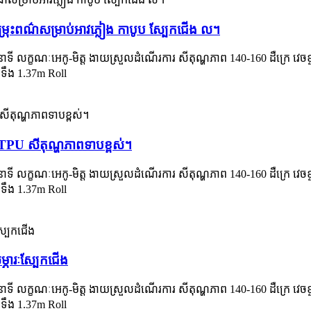
ចម្រុះពណ៌សម្រាប់អាវភ្លៀង កាបូប ស្បែកជើង ល។
ិនាទី លក្ខណៈអេកូ-មិត្ត ងាយស្រួលដំណើរការ សីតុណ្ហភាព 140-160 ដឺក្រេ
ទទឹង 1.37m Roll
 TPU សីតុណ្ហភាពទាបខ្ពស់។
ិនាទី លក្ខណៈអេកូ-មិត្ត ងាយស្រួលដំណើរការ សីតុណ្ហភាព 140-160 ដឺក្រេ
ទទឹង 1.37m Roll
្ភារៈស្បែកជើង
ិនាទី លក្ខណៈអេកូ-មិត្ត ងាយស្រួលដំណើរការ សីតុណ្ហភាព 140-160 ដឺក្រេ
ទទឹង 1.37m Roll