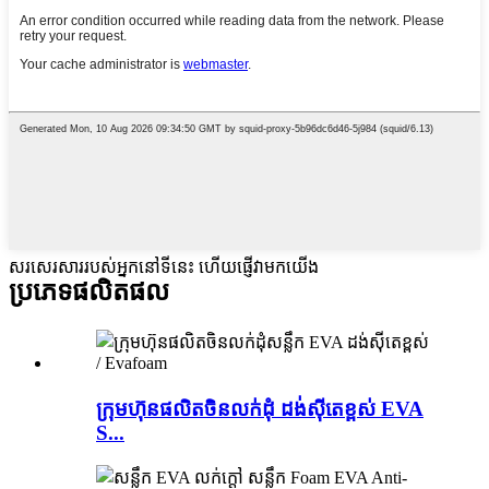
សរសេរសាររបស់អ្នកនៅទីនេះ ហើយផ្ញើវាមកយើង
ប្រភេទផលិតផល
ក្រុមហ៊ុនផលិតចិនលក់ដុំ ដង់ស៊ីតេខ្ពស់ EVA
S...