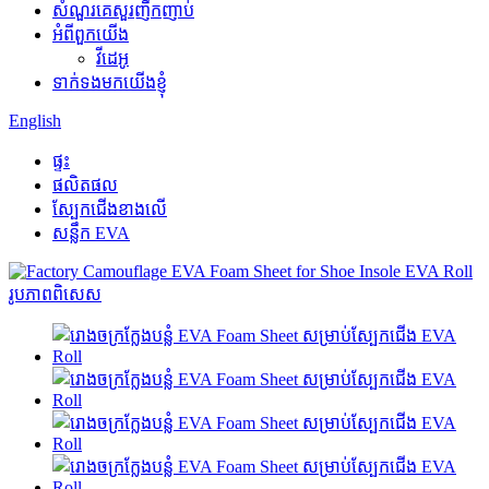
សំណួរគេសួរញឹកញាប់
អំពីពួកយើង
វីដេអូ
ទាក់ទងមកយើងខ្ញុំ
English
ផ្ទះ
ផលិតផល
ស្បែកជើងខាងលើ
សន្លឹក EVA