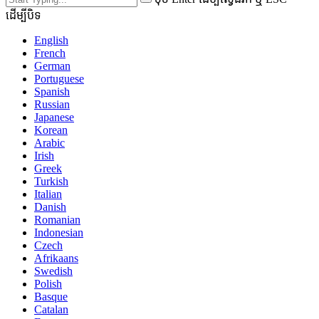
ដើម្បីបិទ
English
French
German
Portuguese
Spanish
Russian
Japanese
Korean
Arabic
Irish
Greek
Turkish
Italian
Danish
Romanian
Indonesian
Czech
Afrikaans
Swedish
Polish
Basque
Catalan