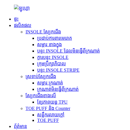
ផ្ទះ
ផលិតផល
INSOLE ស្បែកជើង
ប្រដាប់ការពារមេរោគ
សម្ភារៈខាងក្នុង
បន្ទះ INSOLE ដែលមិនធ្វើពីក្រណាត់
ក្តារបន្ទះ INSOLE
ក្រុមប្រឹក្សាភិបាល
បន្ទះ INSOLE STRIPE
ស្រទាប់ស្បែកជើង
សម្ភារៈក្រណាត់
ក្រណាត់មិនធ្វើពីក្រណាត់
ស្បែកជើងខាងលើ
ខ្សែភាពយន្ត TPU
TOE PUFF និង Counter
សន្លឹករលាយក្តៅ
TOE PUFF
ព័ត៌មាន