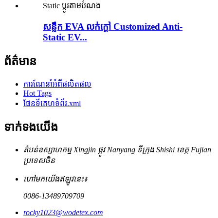
សន្លឹក EVA លក់ក្តៅ Customized Anti-
Static EV...
ព័ត៌មាន
ការណែនាំអំពីផលិតផល
Hot Tags
ផែនទីគេហទំព័រ.xml
ទាក់ទង​យើង
តំបន់ឧស្សាហកម្ម Xingjin ផ្លូវ Nanyang ទីក្រុង Shishi ខេត្ត Fujian
ប្រទេសចិន
ហៅមកយើងឥឡូវនេះ៖
0086-13489709709
rocky1023@wodetex.com