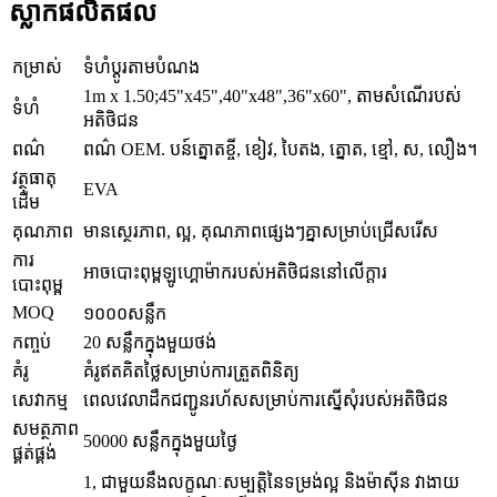
ស្លាកផលិតផល
កម្រាស់
ទំហំប្ដូរតាមបំណង
1m x 1.50;45"x45",40"x48",36"x60", តាមសំណើរបស់
ទំហំ
អតិថិជន
ពណ៌
ពណ៌ OEM. បន៍ត្នោតខ្ចី, ខៀវ, បៃតង, ត្នោត, ខ្មៅ, ស, លឿង។
វត្ថុធាតុ
EVA
ដើម
គុណភាព
មានស្ថេរភាព, ល្អ, គុណភាពផ្សេងៗគ្នាសម្រាប់ជ្រើសរើស
ការ
អាចបោះពុម្ពឡូហ្គោម៉ាករបស់អតិថិជននៅលើក្តារ
បោះពុម្ព
MOQ
១០០០សន្លឹក
កញ្ចប់
20 សន្លឹកក្នុងមួយថង់
គំរូ
គំរូឥតគិតថ្លៃសម្រាប់ការត្រួតពិនិត្យ
សេវាកម្ម
ពេលវេលាដឹកជញ្ជូនរហ័សសម្រាប់ការស្នើសុំរបស់អតិថិជន
សមត្ថភាព
50000 សន្លឹកក្នុងមួយថ្ងៃ
ផ្គត់ផ្គង់
1, ជាមួយនឹងលក្ខណៈសម្បត្តិនៃទម្រង់ល្អ និងម៉ាស៊ីន វាងាយ