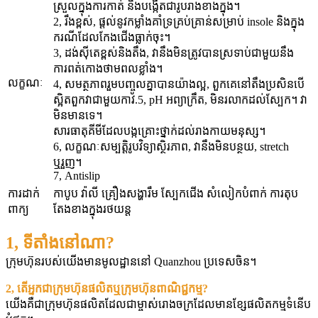
ស្រួលក្នុងការកាត់ និងបង្កើតជារូបរាងខាងក្នុង។
2, រឹងខ្ពស់, ផ្តល់នូវកម្លាំងគាំទ្រគ្រប់គ្រាន់សម្រាប់ insole និងក្នុង
ករណីដែលកែងជើងធ្លាក់ចុះ។
3, ដង់ស៊ីតេខ្ពស់និងតឹង, វានឹងមិនត្រូវបានស្រទាប់ជាមួយនឹង
ការពត់កោងថាមពលខ្លាំង។
លក្ខណៈ
4, សមត្ថភាពរួមបញ្ចូលគ្នាបានយ៉ាងល្អ, ពួកគេនៅតឹងប្រសិនបើ
ស្អិតពួកវាជាមួយកាវ.5, pH អព្យាក្រឹត, មិនរលាកដល់ស្បែក។ វា
មិនមានទេ។
សារធាតុគីមីដែលបង្កគ្រោះថ្នាក់ដល់រាងកាយមនុស្ស។
6, លក្ខណៈសម្បត្តិរូបវិទ្យាស្ថិរភាព, វានឹងមិនបន្ថយ, stretch
ឬរួញ។
7, Antislip
ការដាក់
កាបូប វ៉ាលី គ្រឿងសង្ហារឹម ស្បែកជើង សំលៀកបំពាក់ ការតុប
ពាក្យ
តែងខាងក្នុងរថយន្ត
1, ទីតាំងនៅណា?
ក្រុមហ៊ុនរបស់យើងមានមូលដ្ឋាននៅ Quanzhou ប្រទេសចិន។
2, តើអ្នកជាក្រុមហ៊ុនផលិតឬក្រុមហ៊ុនពាណិជ្ជកម្ម?
យើងគឺជាក្រុមហ៊ុនផលិតដែលជាម្ចាស់រោងចក្រដែលមានខ្សែផលិតកម្មទំនើប