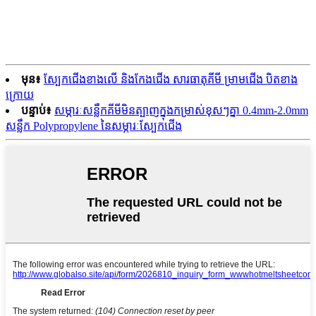
មុន៖
ស្បែកជើងខាងលើ និងកែងជើង សារធាតុគីមី ម្រាមជើង បិតខាង
ក្រោយ
បន្ទាប់៖
សម្ភារៈសន្លឹកគីមីមិនត្បាញក្នុងកម្រាស់ខុសៗគ្នា 0.4mm-2.0mm
សន្លឹក Polypropylene នៃសម្ភារៈស្បែកជើង