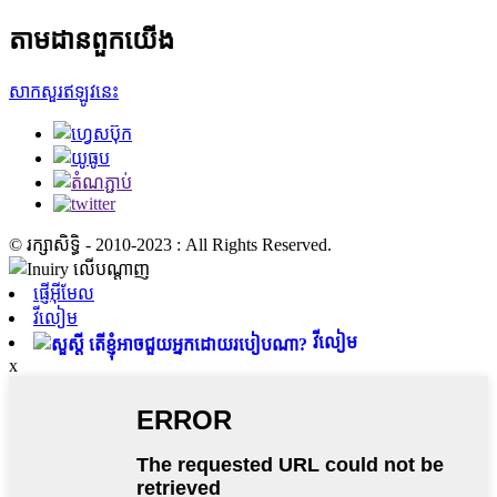
តាមដានពួកយើង
សាកសួរឥឡូវនេះ
© រក្សាសិទ្ធិ - 2010-2023 : All Rights Reserved.
ផ្ញើអ៊ីមែល
វីលៀម
វីលៀម
x