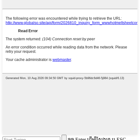
ចុច Enter ដើម្បីស្វែងរក ឬ ESC