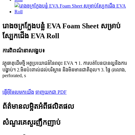
រោងចក្រក្លែងបន្លំ EVA Foam Sheet សម្រាប់
ស្បែកជើង EVA Roll
ការពិពណ៌នាសង្ខេប៖
វត្ថុធាតុដើមថ្មី អត្ថប្រយោជន៍នៃពពុះ EVA ។ 1. ការបត់បែនបានល្អនិងការ
បង្ហាប់។ 2.មិនប៉ះពាល់ដល់បរិស្ថាន និងមិនមានជាតិពុល។ 3. ផ្ទៃ (រលោង,
perforated, s
ផ្ញើអ៊ីមែលមកយើង
ទាញយកជា PDF
ព័ត៌មានលម្អិតអំពីផលិតផល
សំណួរគេសួរញឹកញាប់