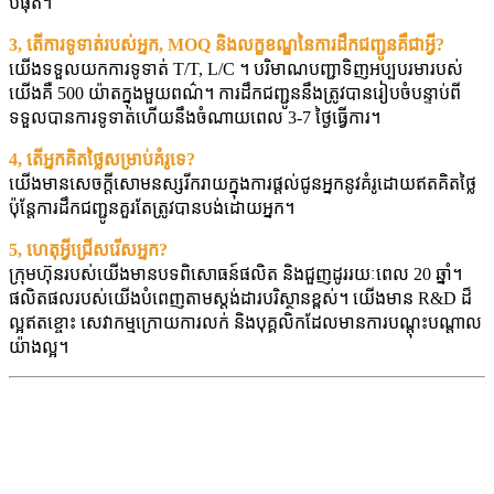
បំផុត។
3, តើការទូទាត់របស់អ្នក, MOQ និងលក្ខខណ្ឌនៃការដឹកជញ្ជូនគឺជាអ្វី?
យើងទទួលយកការទូទាត់ T/T, L/C ។ បរិមាណបញ្ជាទិញអប្បបរមារបស់
យើងគឺ 500 យ៉ាតក្នុងមួយពណ៌។ ការដឹកជញ្ជូននឹងត្រូវបានរៀបចំបន្ទាប់ពី
ទទួលបានការទូទាត់ហើយនឹងចំណាយពេល 3-7 ថ្ងៃធ្វើការ។
4, តើអ្នកគិតថ្លៃសម្រាប់គំរូទេ?
យើងមានសេចក្តីសោមនស្សរីករាយក្នុងការផ្តល់ជូនអ្នកនូវគំរូដោយឥតគិតថ្លៃ
ប៉ុន្តែការដឹកជញ្ជូនគួរតែត្រូវបានបង់ដោយអ្នក។
5, ហេតុអ្វីជ្រើសរើសអ្នក?
ក្រុមហ៊ុនរបស់យើងមានបទពិសោធន៍ផលិត និងជួញដូររយៈពេល 20 ឆ្នាំ។
ផលិតផលរបស់យើងបំពេញតាមស្តង់ដារបរិស្ថានខ្ពស់។ យើងមាន R&D ដ៏
ល្អឥតខ្ចោះ សេវាកម្មក្រោយការលក់ និងបុគ្គលិកដែលមានការបណ្តុះបណ្តាល
យ៉ាងល្អ។