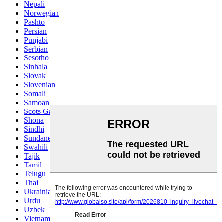
Nepali
Norwegian
Pashto
Persian
Punjabi
Serbian
Sesotho
Sinhala
Slovak
Slovenian
Somali
Samoan
Scots Gaelic
Shona
Sindhi
Sundanese
Swahili
Tajik
Tamil
Telugu
Thai
Ukrainian
Urdu
Uzbek
Vietnamese