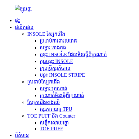
ផ្ទះ
ផលិតផល
INSOLE ស្បែកជើង
ប្រដាប់ការពារមេរោគ
សម្ភារៈខាងក្នុង
បន្ទះ INSOLE ដែលមិនធ្វើពីក្រណាត់
ក្តារបន្ទះ INSOLE
ក្រុមប្រឹក្សាភិបាល
បន្ទះ INSOLE STRIPE
ស្រទាប់ស្បែកជើង
សម្ភារៈក្រណាត់
ក្រណាត់មិនធ្វើពីក្រណាត់
ស្បែកជើងខាងលើ
ខ្សែភាពយន្ត TPU
TOE PUFF និង Counter
សន្លឹករលាយក្តៅ
TOE PUFF
ព័ត៌មាន