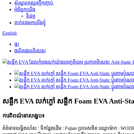
សំណួរគេសួរញឹកញាប់
អំពីពួកយើង
វីដេអូ
ទាក់ទងមកយើងខ្ញុំ
English
ផ្ទះ
ផលិតផលពិសេស
សន្លឹក EVA លក់ក្តៅ សន្លឹក Foam EVA Anti-Sta
ការពិពណ៌នាសង្ខេប៖
ព័ត៌មានលម្អិតរហ័ស : ទីកន្លែងដើម : Fujian ប្រទេសចិន ឈ្មោះម៉ាក : WO