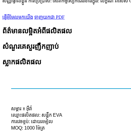
សញ្ញាផ្ទាល់ខ្លួន ការប្រើប្រាស់: សេវាកម្មស្បែកជើងខាងក្នុង: លក្ខណៈពិសេ
ផ្ញើអ៊ីមែលមកយើង
ទាញយកជា PDF
ព័ត៌មានលម្អិតអំពីផលិតផល
សំណួរគេសួរញឹកញាប់
ស្លាកផលិតផល
សម្ភារៈ៖ អ៊ីវ៉ា
ឈ្មោះផលិតផល: សន្លឹក EVA
ការវេចខ្ចប់: ដោយរមៀល
MOQ: 1000 ម៉ែត្រ