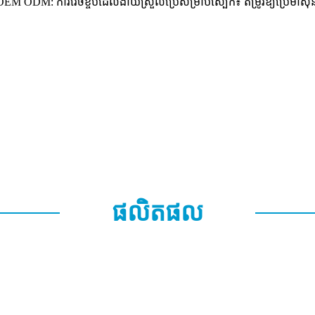
ស OEM ODM: ការវេចខ្ចប់ដែលងាយស្រួលប្រើសម្រាប់ស្បែក៖ តម្រូវឱ្យប្រើម៉ាស៊
ផលិតផល