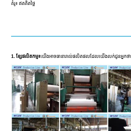
គំរូ៖ ឥតគិតថ្លៃ
1. ខ្សែផលិតកម្ម៖
យើងអាចធានារាល់ផលិតផលដែលយើងលក់ជូនអ្នកថាម