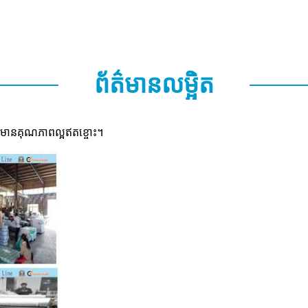
ព័ត៌មានលម្អិត
ានគុណភាពល្អឥតខ្ចោះ។