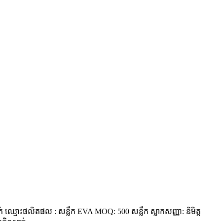
 ឈ្មោះផលិតផល : សន្លឹក EVA MOQ: 500 សន្លឹក ស្លាកសញ្ញា: និមិត្ត