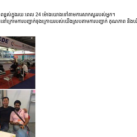
ុណភាពខ្ពស់ក្នុងរយៈពេល 24 ម៉ោងយោងទៅតាមការសាកសួររបស់អ្នក។
ឺស្ថិតនៅក្រោមការបញ្ជាក់ចុងក្រោយរបស់យើងស្របតាមការបញ្ជាក់ គុណភាព 