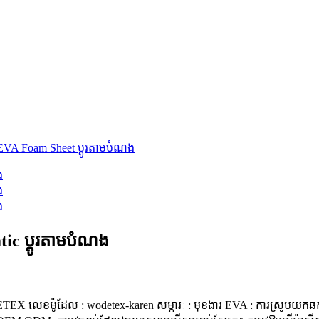
tic ប្ដូរតាមបំណង
DETEX លេខម៉ូដែល : wodetex-karen សម្ភារៈ : មុខងារ EVA : ការស្រូបយកឆក់