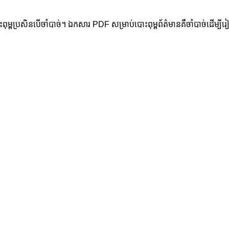
ះពុម្ពប្រសិនបើចាំបាច់។ ឯកសារ PDF សម្រាប់បោះពុម្ពព័ត៌មានគឺចាំបាច់ដើម្បីរ