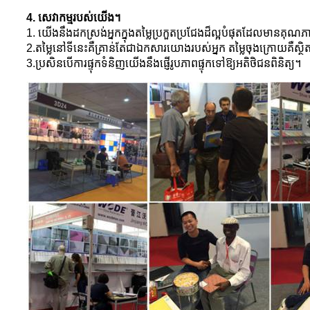
4. សេវាកម្មរបស់យើង។
1. យើងនឹងដកស្រង់អ្នកក្នុងតម្លៃប្រកួតប្រជែងដ៏ល្អបំផុតដែលមានគ
2.តម្លៃនៅទីនេះគឺគ្រាន់តែជាឯកសារយោងរបស់អ្នក តម្លៃចុងក្រោយគ
3.ប្រសិនបើការផ្ទុកទំនិញយើងនឹងផ្ញើរូបភាពផ្ទុកទៅឱ្យអតិថិជនពិនិត្យ។