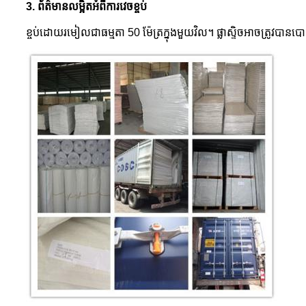
3. ព័ត៌មានលម្អិតអំពីការវេចខ្ចប់
ខ្ចប់ដោយរមៀលជាធម្មតា 50 ម៉ែត្រក្នុងមួយវិល។ ផ្លាស្ទិចអាចត្រូវបានបោ