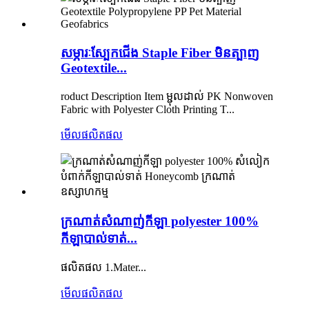
សម្ភារៈស្បែកជើង Staple Fiber មិនត្បាញ
Geotextile...
roduct Description Item ម្ជុលដាល់ PK Nonwoven
Fabric with Polyester Cloth Printing T...
មើលផលិតផល
ក្រណាត់សំណាញ់កីឡា polyester 100%
កីឡាបាល់ទាត់...
ផលិតផល 1.Mater...
មើលផលិតផល