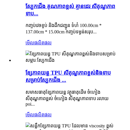
ស្បែកជើង គុណភាពខ្ពស់ គ្មានដេរ សីតុណ្ហភាព
ទាប...
កញ្ចប់វេចខ្ចប់ និងដឹកជញ្ជូន ទំហំ 100.00cm *
137.00cm * 15.00cm កញ្ចប់ទម្ងន់សរុប...
មើលផលិតផល
ខ្សែភាពយន្ត TPU សីតុណ្ហភាពខ្ពស់និងទាប
សម្រាប់ស្បែកជើង ...
សមាសធាតុខ្សែភាពយន្ត វត្ថុធាតុដើម ចំហៀង
សីតុណ្ហភាពខ្ពស់ ចំហៀង សីតុណ្ហភាពទាប រលាយ
poi...
មើលផលិតផល