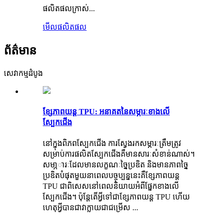
ផលិតផលក្រាស់...
មើលផលិតផល
ព័ត៌មាន
សេវាកម្មដំបូង
ខ្សែភាពយន្ត TPU: អនាគតនៃសម្ភារៈខាងលើ
ស្បែកជើង
នៅក្នុងពិភពស្បែកជើង ការស្វែងរកសម្ភារៈត្រឹមត្រូវ
សម្រាប់ការផលិតស្បែកជើងគឺមានសារៈសំខាន់ណាស់។
សមា្ភារៈដែលមានលក្ខណៈច្នៃប្រឌិត និងមានភាពច្នៃ
ប្រឌិតបំផុតមួយនាពេលបច្ចុប្បន្ននេះគឺខ្សែភាពយន្ត
TPU ជាពិសេសនៅពេលនិយាយអំពីផ្នែកខាងលើ
ស្បែកជើង។ ប៉ុន្តែតើអ្វីទៅជាខ្សែភាពយន្ត TPU ហើយ
ហេតុអ្វីបានជាវាក្លាយជាជម្រើស ...