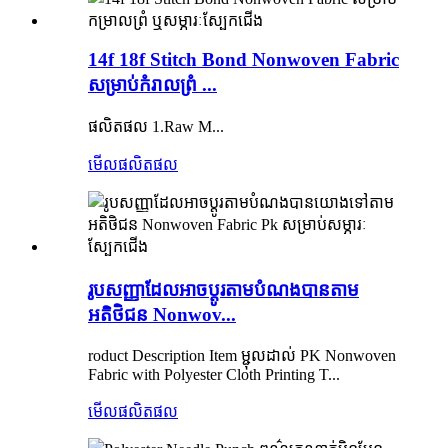
14f 18f Stitch Bond Nonwoven Fabric
សម្រាប់កំរាលព្រំ ...
ផលិតផល 1.Raw M...
មើលផលិតផល
រូបសញ្ញាដែលអាចប្ដូរតាមបំណងបានតាម
អតិថិជន Nonwov...
roduct Description Item ម្ជុលដាល់ PK Nonwoven
Fabric with Polyester Cloth Printing T...
មើលផលិតផល