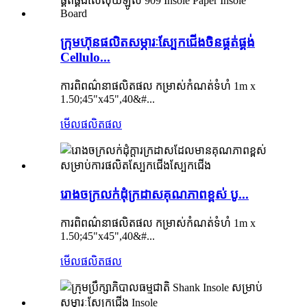
ក្រុមហ៊ុនផលិតសម្ភារៈស្បែកជើងចិនផ្គត់ផ្គង់
Cellulo...
ការពិពណ៌នាផលិតផល កម្រាស់កំណត់ទំហំ 1m x
1.50;45"x45",40&#...
មើលផលិតផល
រោងចក្រលក់ដុំក្រដាសគុណភាពខ្ពស់ បូ...
ការពិពណ៌នាផលិតផល កម្រាស់កំណត់ទំហំ 1m x
1.50;45"x45",40&#...
មើលផលិតផល