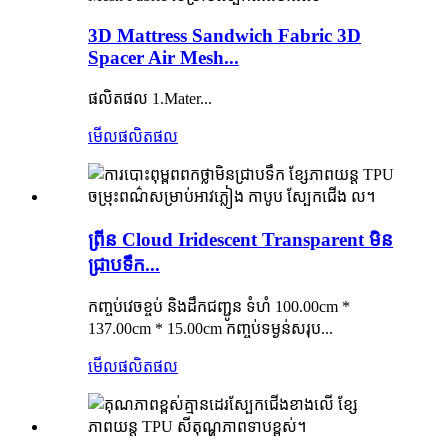
3D Mattress Sandwich Fabric 3D
Spacer Air Mesh...
ផលិតផល 1.Mater...
មើលផលិតផល
ព្រីន Cloud Iridescent Transparent មិន
ជ្រាបទឹក...
កញ្ចប់វេចខ្ចប់ និងដឹកជញ្ជូន ទំហំ 100.00cm *
137.00cm * 15.00cm កញ្ចប់ទម្ងន់សរុប...
មើលផលិតផល