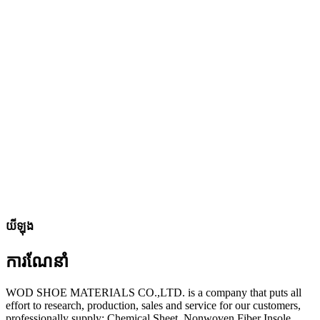
យីឡុង
ការណែនាំ
WOD SHOE MATERIALS CO.,LTD. is a company that puts all
effort to research, production, sales and service for our customers,
professionally supply: Chemical Sheet, Nonwoven Fiber Insole