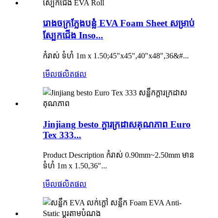
រោងចក្រក្លែងបន្លំ EVA Foam Sheet សម្រាប់
ស្បែកជើង Inso...
កំរាស់ ទំហំ 1m x 1.50;45"x45",40"x48",36&#...
មើលផលិតផល
Jinjiang besto ក្តារក្រដាសគុណភាព Euro
Tex 333...
Product Description កំរាស់ 0.90mm~2.50mm មាន
ទំហំ 1m x 1.50,36"...
មើលផលិតផល