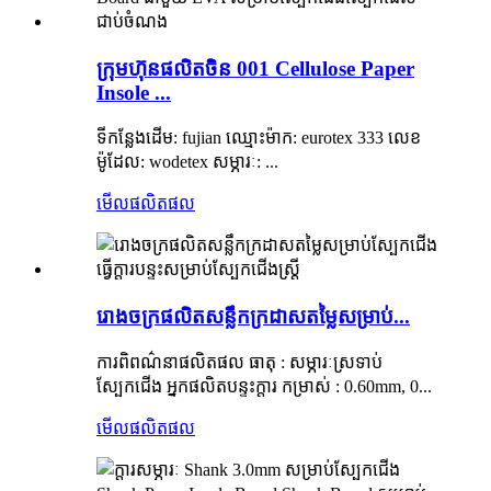
ក្រុមហ៊ុនផលិតចិន 001 Cellulose Paper
Insole ...
ទីកន្លែងដើម: fujian ឈ្មោះម៉ាក: eurotex 333 លេខ
ម៉ូដែល: wodetex សម្ភារៈ: ...
មើលផលិតផល
រោងចក្រផលិតសន្លឹកក្រដាសតម្លៃសម្រាប់...
ការពិពណ៌នាផលិតផល ធាតុ : សម្ភារៈស្រទាប់
ស្បែកជើង អ្នកផលិតបន្ទះក្តារ កម្រាស់ : 0.60mm, 0...
មើលផលិតផល