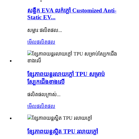
សន្លឹក EVA លក់ក្តៅ Customized Anti-
Static EV...
សម្ភារៈផលិតផល...
មើលផលិតផល
ខ្សែភាពយន្តរលាយក្តៅ TPU សម្រាប់
ស្បែកជើងខាងលើ
ផលិតផលក្រាស់...
មើលផលិតផល
ខ្សែភាពយន្តស្អិត TPU រលាយក្តៅ