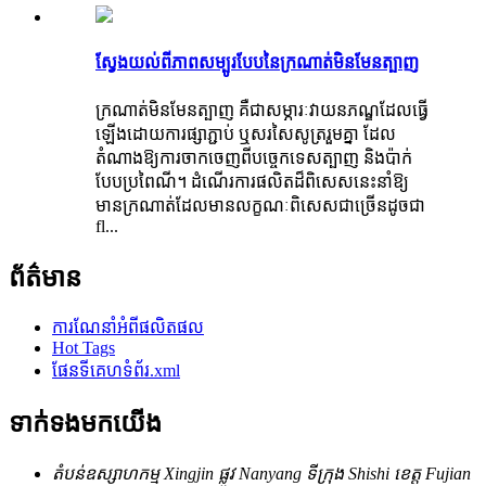
ស្វែងយល់ពីភាពសម្បូរបែបនៃក្រណាត់មិនមែនត្បាញ
ក្រណាត់មិនមែនត្បាញ គឺជាសម្ភារៈវាយនភណ្ឌដែលធ្វើ
ឡើងដោយការផ្សាភ្ជាប់ ឬសរសៃសូត្ររួមគ្នា ដែល
តំណាងឱ្យការចាកចេញពីបច្ចេកទេសត្បាញ និងប៉ាក់
បែបប្រពៃណី។ ដំណើរ​ការ​ផលិត​ដ៏​ពិសេស​នេះ​នាំ​ឱ្យ​
មាន​ក្រណាត់​ដែល​មាន​លក្ខណៈ​ពិសេស​ជា​ច្រើន​ដូច​ជា
fl...
ព័ត៌មាន
ការណែនាំអំពីផលិតផល
Hot Tags
ផែនទីគេហទំព័រ.xml
ទាក់ទងមកយើង
តំបន់ឧស្សាហកម្ម Xingjin ផ្លូវ Nanyang ទីក្រុង Shishi ខេត្ត Fujian