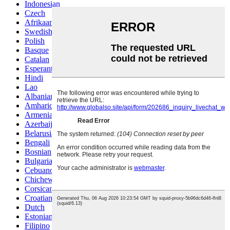
Indonesian
Czech
Afrikaans
Swedish
Polish
Basque
Catalan
Esperanto
Hindi
Lao
Albanian
Amharic
Armenian
Azerbaijani
Belarusian
Bengali
Bosnian
Bulgarian
Cebuano
Chichewa
Corsican
Croatian
Dutch
Estonian
Filipino