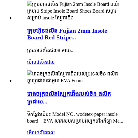
ក្រុមហ៊ុនផលិត Fujian 2mm Insole
Board Red Stripe...
ប្រភេទផលិតផល៖ អាយ...
មើលផលិតផល
រោងចក្រផលិតស្បែកជើងរបស់ចិន ផលិត
ក្រដាស...
ទីកន្លែងដើម៖ Model NO. wodetex-paper insole
board + EVA សាកសមសម្រាប់ស្បែកជើងកីឡា Ma...
មើលផលិតផល