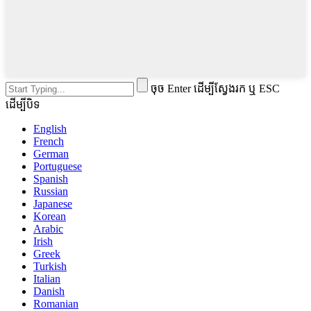
ចុច Enter ដើម្បីស្វែងរក ឬ ESC
ដើម្បីបិទ
English
French
German
Portuguese
Spanish
Russian
Japanese
Korean
Arabic
Irish
Greek
Turkish
Italian
Danish
Romanian