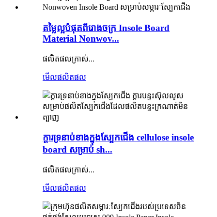
តម្លៃល្អបំផុតពីរោងចក្រ Insole Board
Material Nonwov...
ផលិតផលក្រាស់...
មើលផលិតផល
ក្តារទ្រនាប់ខាងក្នុងស្បែកជើង cellulose insole
board សម្រាប់ sh...
ផលិតផលក្រាស់...
មើលផលិតផល