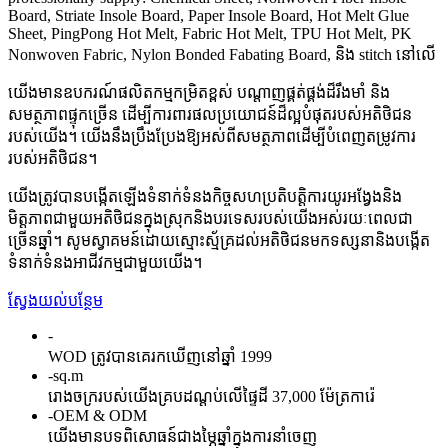
Board, Striate Insole Board, Paper Insole Board, Hot Melt Glue
Sheet, PingPong Hot Melt, Fabric Hot Melt, TPU Hot Melt, PK
Nonwoven Fabric, Nylon Bonded Fabating Board, និង stitch នៅលើ
យើងមានឧបករណ៍ផលិតកម្មកម្រិតខ្ពស់ បណ្តាញផ្គត់ផ្គង់ដ៏រឹងមាំ និង
សមត្ថភាពផ្ទុកច្រើន ដើម្បីការពារផលប្រយោជន៍ដ៏ល្អបំផុតរបស់អតិថិជន
របស់យើង។ យើងនឹងប្រឹងប្រែងឱ្យអស់ពីសមត្ថភាពដើម្បីបំពេញតម្រូវការ
របស់អតិថិជន។
យើងត្រូវបានបង្កើតឡើងទំនាក់ទំនងកិច្ចសហប្រតិបត្តិការយូរអង្វែងនិង
មិត្តភាពជាមួយអតិថិជនក្នុងស្រុកនិងបរទេសរបស់យើងអស់រយៈពេលជា
ច្រើនឆ្នាំ។ សូមស្វាគមន៍ដោយស្មោះស្ម័គ្រដល់អតិថិជនមកទស្សនានិងបង្កើត
ទំនាក់ទំនងអាជីវកម្មជាមួយយើង។
ស្វែងយល់បន្ថែម
-
WOD ត្រូវបានគេរកឃើញនៅឆ្នាំ 1999
-
sq.m
រោងចក្ររបស់យើងគ្របដណ្តប់លើផ្ទៃដី 37,000 ម៉ែត្រការ៉េ
-
OEM & ODM
យើងមានបទពិសោធន៍ជាងម្ភៃឆ្នាំក្នុងការនាំចេញ