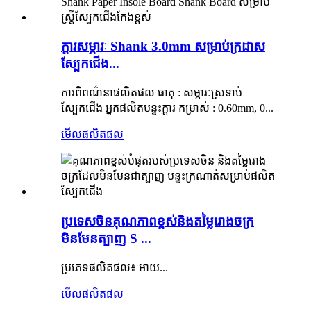
ក្តារសម្ភារៈ Shank 3.0mm សម្រាប់ក្រដាស
ស្បែកជើង...
ការពិពណ៌នាផលិតផល ធាតុ : សម្ភារៈស្រទាប់
ស្បែកជើង អ្នកផលិតបន្ទះក្តារ កម្រាស់ : 0.60mm, 0...
មើលផលិតផល
ប្រទេសចិនគុណភាពខ្ពស់និងតម្លៃរោងចក្រ
មិនមែនត្បាញ S ...
ប្រភេទផលិតផល៖ អាយ...
មើលផលិតផល