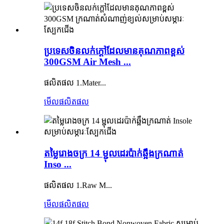
ប្រទេសចិនលក់ក្តៅដែលមានគុណភាពខ្ពស់
300GSM Air Mesh ...
ផលិតផល 1.Mater...
មើលផលិតផល
តម្លៃរោងចក្រ 14 ម្ជុលដេរប៉ាក់ឆ្អឹងក្រណាត់
Inso ...
ផលិតផល 1.Raw M...
មើលផលិតផល