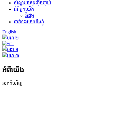
សំណួរគេសួរញឹកញាប់
អំពីពួកយើង
វីដេអូ
ទាក់ទងមកយើងខ្ញុំ
English
អំពីយើង
របកគំហើញ