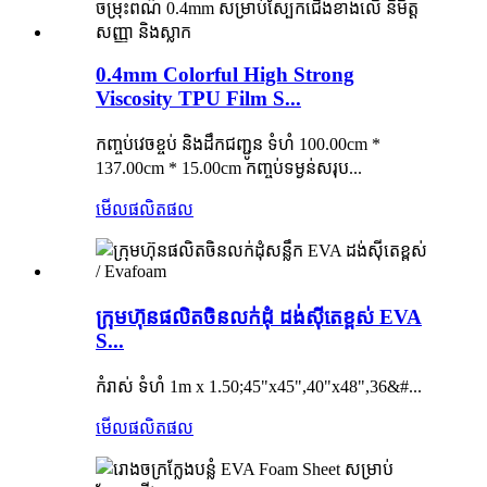
0.4mm Colorful High Strong
Viscosity TPU Film S...
កញ្ចប់វេចខ្ចប់ និងដឹកជញ្ជូន ទំហំ 100.00cm *
137.00cm * 15.00cm កញ្ចប់ទម្ងន់សរុប...
មើលផលិតផល
ក្រុមហ៊ុនផលិតចិនលក់ដុំ ដង់ស៊ីតេខ្ពស់ EVA
S...
កំរាស់ ទំហំ 1m x 1.50;45"x45",40"x48",36&#...
មើលផលិតផល