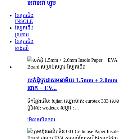
អេវ៉ាអេវ៉ា ហ្វូម
ស្បែកជើង
INSOLE
ស្បែកជើង
ស្រទាប់
ស្បែកជើង
ខាងលើ
លក់ដុំក្រដាសអនាម័យ 1.5mm + 2.0mm
ថោក + EV...
ទីកន្លែងដើម: fujian ឈ្មោះម៉ាក: eurotex 333 លេខ
ម៉ូដែល: wodetex សម្ភារៈ: ...
មើលផលិតផល