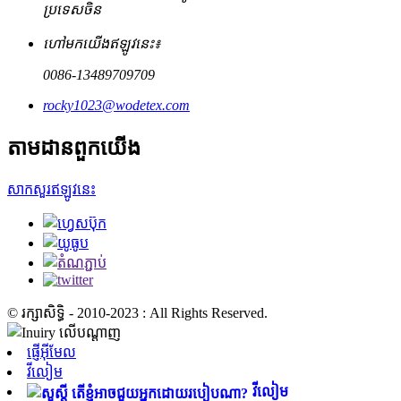
ប្រទេសចិន
ហៅមកយើងឥឡូវនេះ៖
0086-13489709709
rocky1023@wodetex.com
តាមដានពួកយើង
សាកសួរឥឡូវនេះ
© រក្សាសិទ្ធិ - 2010-2023 : All Rights Reserved.
ផ្ញើអ៊ីមែល
វីលៀម
វីលៀម