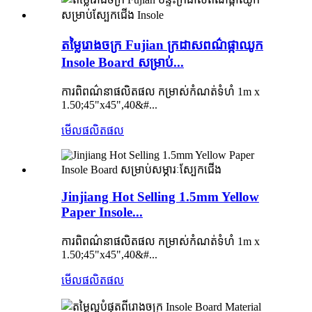
តម្លៃរោងចក្រ Fujian ក្រដាសពណ៌ផ្កាឈូក
Insole Board សម្រាប់...
ការពិពណ៌នាផលិតផល កម្រាស់កំណត់ទំហំ 1m x
1.50;45"x45",40&#...
មើលផលិតផល
Jinjiang Hot Selling 1.5mm Yellow
Paper Insole...
ការពិពណ៌នាផលិតផល កម្រាស់កំណត់ទំហំ 1m x
1.50;45"x45",40&#...
មើលផលិតផល