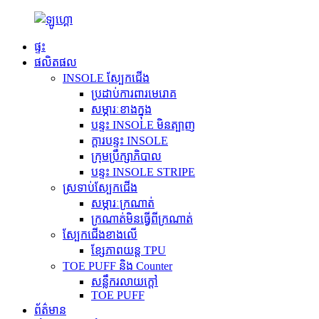
ផ្ទះ
ផលិតផល
INSOLE ស្បែកជើង
ប្រដាប់ការពារមេរោគ
សម្ភារៈខាងក្នុង
បន្ទះ INSOLE មិនត្បាញ
ក្តារបន្ទះ INSOLE
ក្រុមប្រឹក្សាភិបាល
បន្ទះ INSOLE STRIPE
ស្រទាប់ស្បែកជើង
សម្ភារៈក្រណាត់
ក្រណាត់មិនធ្វើពីក្រណាត់
ស្បែកជើងខាងលើ
ខ្សែភាពយន្ត TPU
TOE PUFF និង Counter
សន្លឹករលាយក្តៅ
TOE PUFF
ព័ត៌មាន