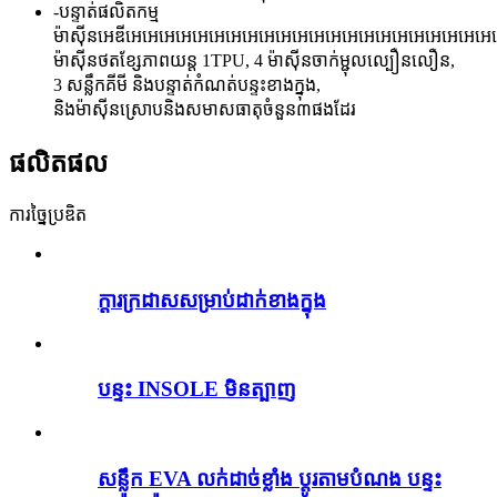
-
បន្ទាត់ផលិតកម្ម
ម៉ាស៊ីនអេឌីអេអេអេអេអេអេអេអេអេអេអេអេអេអេអេអេអេអេអេអេអេ
ម៉ាស៊ីនថតខ្សែភាពយន្ត 1TPU, 4 ម៉ាស៊ីនចាក់ម្ជុលល្បឿនលឿន,
3 សន្លឹកគីមី និងបន្ទាត់កំណត់បន្ទះខាងក្នុង,
និង​ម៉ាស៊ីន​ស្រោប​និង​សមាសធាតុ​ចំនួន​៣​ផងដែរ​
ផលិតផល
ការច្នៃប្រឌិត
ក្តារក្រដាសសម្រាប់ដាក់ខាងក្នុង
បន្ទះ INSOLE មិនត្បាញ
សន្លឹក EVA លក់ដាច់ខ្លាំង ប្តូរតាមបំណង បន្ទះ