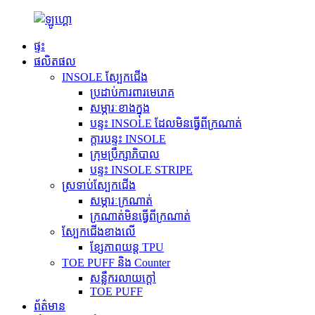
ផ្ទះ
ផលិតផល
INSOLE ស្បែកជើង
ប្រដាប់ការពារមេរោគ
សម្ភារៈខាងក្នុង
បន្ទះ INSOLE ដែលមិនធ្វើពីក្រណាត់
ក្តារបន្ទះ INSOLE
ក្រុមប្រឹក្សាភិបាល
បន្ទះ INSOLE STRIPE
ស្រទាប់ស្បែកជើង
សម្ភារៈក្រណាត់
ក្រណាត់មិនធ្វើពីក្រណាត់
ស្បែកជើងខាងលើ
ខ្សែភាពយន្ត TPU
TOE PUFF និង Counter
សន្លឹករលាយក្តៅ
TOE PUFF
ព័ត៌មាន