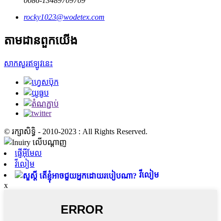
0086-13489709709
rocky1023@wodetex.com
តាមដានពួកយើង
សាកសួរឥឡូវនេះ
© រក្សាសិទ្ធិ - 2010-2023 : All Rights Reserved.
ផ្ញើអ៊ីមែល
វីលៀម
វីលៀម
x