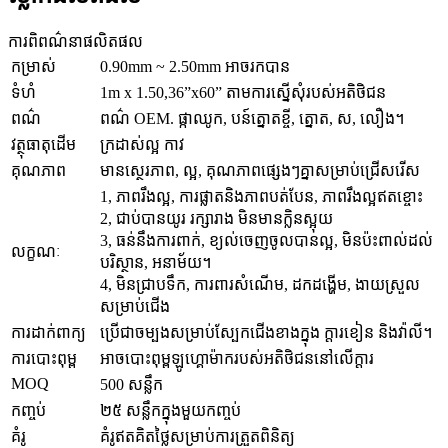
ការពិពណ៌នាផលិតផល
កម្រាស់
0.90mm ~ 2.50mm អាចរកបាន
ទំហំ
1m x 1.50,36”x60” តាមការស្នើសុំរបស់អតិថិជន
ពណ៌
ពណ៌ OEM. ផ្កាឈូក, បន៍ត្នោតខ្ចី, ត្នោត, ស, លឿង។
វត្ថុធាតុដើម
ក្រដាស់ល្អ កាវ
គុណភាព
មានស្ថេរភាព, ល្អ, គុណភាពផ្សេងៗគ្នាសម្រាប់ជ្រើសរើស
1, ភាពរឹងល្អ, ការផ្លាតនិងភាពបត់បែន, ភាពរឹងល្អឥតខ្ចោះ
2, ជាប់បានយូរ រក្សារាង មិនមានក្លិនស្អុយ
3, ធន់នឹងការពាក់, ខ្យល់ចេញចូលបានល្អ, មិនប៉ះពាល់ដល់
លក្ខណៈ
បរិស្ថាន, អនាម័យ។
4, មិនជ្រាបទឹក, ការពារសំណើម, ដកដង្ហើម, ងាយស្រួល
សម្រាប់ជើង
ការដាក់ពាក្យ
ប្រើជាចម្បងសម្រាប់ស្បែកជើងខាងក្នុង ក្តារខៀន និងវ៉ាលី។
ការបោះពុម្ព
អាចបោះពុម្ពឡូហ្គោម៉ាករបស់អតិថិជននៅលើក្តារ
MOQ
500 សន្លឹក
កញ្ចប់
២៥ សន្លឹកក្នុងមួយកញ្ចប់
គំរូ
គំរូឥតគិតថ្លៃសម្រាប់ការត្រួតពិនិត្យ