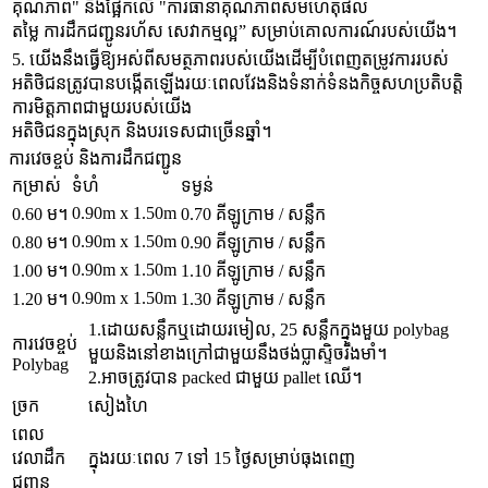
គុណភាព" និងផ្អែកលើ "ការធានាគុណភាពសមហេតុផល
តម្លៃ ការដឹកជញ្ជូនរហ័ស សេវាកម្មល្អ” សម្រាប់គោលការណ៍របស់យើង។
5. យើងនឹងធ្វើឱ្យអស់ពីសមត្ថភាពរបស់យើងដើម្បីបំពេញតម្រូវការរបស់
អតិថិជនត្រូវបានបង្កើតឡើងរយៈពេលវែងនិងទំនាក់ទំនងកិច្ចសហប្រតិបត្តិ
ការមិត្តភាពជាមួយរបស់យើង
អតិថិជនក្នុងស្រុក និងបរទេសជាច្រើនឆ្នាំ។
ការវេចខ្ចប់ និងការដឹកជញ្ជូន
កម្រាស់
ទំហំ
ទម្ងន់
0.90m x 1.50m
0.60 ម។
0.70 គីឡូក្រាម / សន្លឹក
0.90m x 1.50m
0.80 ម។
0.90 គីឡូក្រាម / សន្លឹក
0.90m x 1.50m
1.00 ម។
1.10 គីឡូក្រាម / សន្លឹក
0.90m x 1.50m
1.20 ម។
1.30 គីឡូក្រាម / សន្លឹក
1.ដោយសន្លឹកឬដោយរមៀល, 25 សន្លឹកក្នុងមួយ polybag
ការវេចខ្ចប់
មួយនិងនៅខាងក្រៅជាមួយនឹងថង់ប្លាស្ទិចរឹងមាំ។
Polybag
2.អាចត្រូវបាន packed ជាមួយ pallet ឈើ។
ច្រក
សៀងហៃ
ពេល
វេលាដឹក
ក្នុងរយៈពេល 7 ទៅ 15 ថ្ងៃសម្រាប់ធុងពេញ
ជញ្ជូន