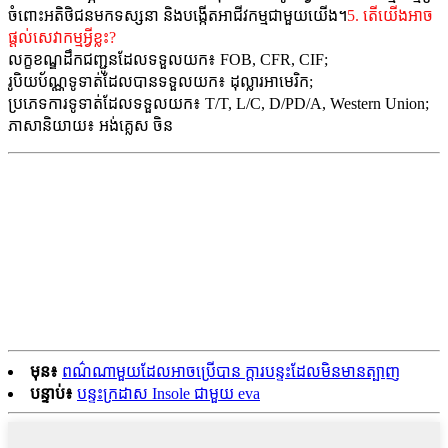
ចំពោះអតិថិជនមកទស្សនា និងបង្កើតអាជីវកម្មជាមួយយើង។
5. តើយើងអាច
ផ្តល់សេវាកម្មអ្វីខ្លះ?
លក្ខខណ្ឌដឹកជញ្ជូនដែលទទួលយក៖ FOB, CFR, CIF;
រូបិយប័ណ្ណទូទាត់ដែលបានទទួលយក៖ ដុល្លារអាមេរិក;
ប្រភេទការទូទាត់ដែលទទួលយក៖ T/T, L/C, D/PD/A, Western Union;
ភាសានិយាយ៖ អង់គ្លេស ចិន
មុន៖
ពណ៌ណាមួយដែលអាចប្រើបាន ក្តារបន្ទះដែលមិនមានត្បាញ
បន្ទាប់៖
បន្ទះក្រដាស Insole ជាមួយ eva