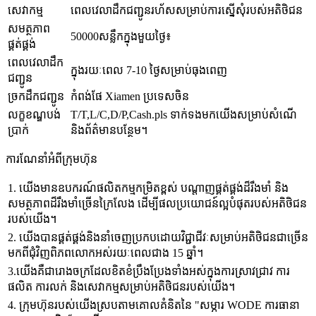
សេវាកម្ម
ពេលវេលាដឹកជញ្ជូនរហ័សសម្រាប់ការស្នើសុំរបស់អតិថិជន
សមត្ថភាព
50000សន្លឹកក្នុងមួយថ្ងៃ៖
ផ្គត់ផ្គង់
ពេលវេលាដឹក
ក្នុងរយៈពេល 7-10 ថ្ងៃសម្រាប់ធុងពេញ
ជញ្ជូន
ច្រកដឹកជញ្ជូន
កំពង់ផែ Xiamen ប្រទេសចិន
លក្ខខណ្ឌបង់
T/T,L/C,D/P,Cash.pls ទាក់ទងមកយើងសម្រាប់សំណើ
ប្រាក់
និងព័ត៌មានបន្ថែម។
ការណែនាំអំពីក្រុមហ៊ុន
1. យើងមានឧបករណ៍ផលិតកម្មកម្រិតខ្ពស់ បណ្តាញផ្គត់ផ្គង់ដ៏រឹងមាំ និង
សមត្ថភាពដ៏រឹងមាំច្រើនក្រៃលែង ដើម្បីផលប្រយោជន៍ល្អបំផុតរបស់អតិថិជន
របស់យើង។
2. យើងបានផ្គត់ផ្គង់និងនាំចេញប្រកបដោយវិជ្ជាជីវៈសម្រាប់អតិថិជនជាច្រើន
មកពីជុំវិញពិភពលោកអស់រយៈពេលជាង 15 ឆ្នាំ។
3.យើងគឺជារោងចក្រដែលខិតខំប្រឹងប្រែងទាំងអស់ក្នុងការស្រាវជ្រាវ ការ
ផលិត ការលក់ និងសេវាកម្មសម្រាប់អតិថិជនរបស់យើង។
4. ក្រុមហ៊ុនរបស់យើងស្របតាមគោលគំនិតនៃ "សម្ភារ WODE ការធានា