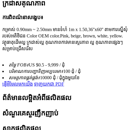
ក្រដាសគុណភាព
ការពិពណ៌នាសង្ខេប៖
កម្រាស់ 0.90mm ~ 2.50mm មានទំហំ 1m x 1.50,36''x60'' តាមការស្នើសុំ
របស់អតិថិជន Color OEM color.Pink, beige, brown, white, yellow.
វត្ថុធាតុដើមល្អ ក្រដាស់ល្អ គុណភាពកាវមានស្ថេរភាព ល្អ គុណភាពផ្សេងៗ
សម្រាប់ជ្រើសរើស
តម្លៃ FOB៖
US $0.5 - 9,999 / ដុំ
បរិមាណការបញ្ជាទិញអប្បបរមា៖
100 ដុំ / ដុំ
សមត្ថភាពផ្គត់ផ្គង់៖
10000 ដុំ / ដុំក្នុងមួយខែ
ផ្ញើអ៊ីមែលមកយើង
ទាញយកជា PDF
ព័ត៌មានលម្អិតអំពីផលិតផល
សំណួរគេសួរញឹកញាប់
ស្លាកផលិតផល