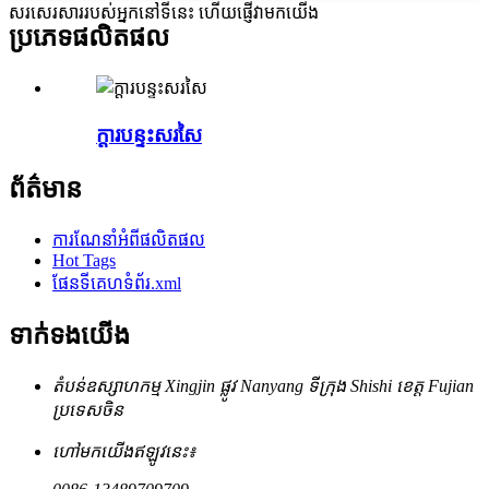
សរសេរសាររបស់អ្នកនៅទីនេះ ហើយផ្ញើវាមកយើង
ប្រភេទផលិតផល
ក្តារបន្ទះសរសៃ
ព័ត៌មាន
ការណែនាំអំពីផលិតផល
Hot Tags
ផែនទីគេហទំព័រ.xml
ទាក់ទង​យើង
តំបន់ឧស្សាហកម្ម Xingjin ផ្លូវ Nanyang ទីក្រុង Shishi ខេត្ត Fujian
ប្រទេសចិន
ហៅមកយើងឥឡូវនេះ៖