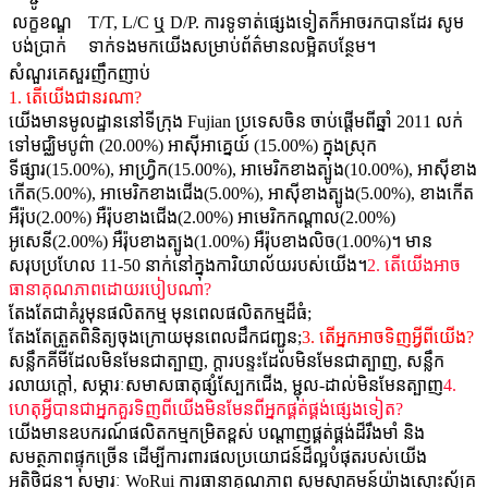
លក្ខខណ្ឌ
T/T, L/C ឬ D/P. ការទូទាត់ផ្សេងទៀតក៏អាចរកបានដែរ សូម
បង់ប្រាក់
ទាក់ទងមកយើងសម្រាប់ព័ត៌មានលម្អិតបន្ថែម។
សំណួរគេសួរញឹកញាប់
1. តើយើងជានរណា?
យើងមានមូលដ្ឋាននៅទីក្រុង Fujian ប្រទេសចិន ចាប់ផ្តើមពីឆ្នាំ 2011 លក់
ទៅមជ្ឈិមបូព៌ា (20.00%) អាស៊ីអាគ្នេយ៍ (15.00%) ក្នុងស្រុក
ទីផ្សារ(15.00%), អាហ្វ្រិក(15.00%), អាមេរិកខាងត្បូង(10.00%), អាស៊ីខាង
កើត(5.00%), អាមេរិកខាងជើង(5.00%), អាស៊ីខាងត្បូង(5.00%), ខាងកើត
អឺរ៉ុប(2.00%) អឺរ៉ុបខាងជើង(2.00%) អាមេរិកកណ្តាល(2.00%)
អូសេនី(2.00%) អឺរ៉ុបខាងត្បូង(1.00%) អឺរ៉ុបខាងលិច(1.00%)។ មាន
សរុបប្រហែល 11-50 នាក់នៅក្នុងការិយាល័យរបស់យើង។
2. តើយើងអាច
ធានាគុណភាពដោយរបៀបណា?
តែងតែជាគំរូមុនផលិតកម្ម មុនពេលផលិតកម្មដ៏ធំ;
តែងតែត្រួតពិនិត្យចុងក្រោយមុនពេលដឹកជញ្ជូន;
3. តើអ្នកអាចទិញអ្វីពីយើង?
សន្លឹកគីមីដែលមិនមែនជាត្បាញ, ក្តារបន្ទះដែលមិនមែនជាត្បាញ, សន្លឹក
រលាយក្តៅ, សម្ភារៈសមាសធាតុផ្សំស្បែកជើង, ម្ជុល-ដាល់មិនមែនត្បាញ
4.
ហេតុអ្វីបានជាអ្នកគួរទិញពីយើងមិនមែនពីអ្នកផ្គត់ផ្គង់ផ្សេងទៀត?
យើងមានឧបករណ៍ផលិតកម្មកម្រិតខ្ពស់ បណ្តាញផ្គត់ផ្គង់ដ៏រឹងមាំ និង
សមត្ថភាពផ្ទុកច្រើន ដើម្បីការពារផលប្រយោជន៍ដ៏ល្អបំផុតរបស់យើង
អតិថិជន។ សម្ភារៈ WoRui ការធានាគុណភាព សូមស្វាគមន៍យ៉ាងស្មោះស្ម័គ្រ