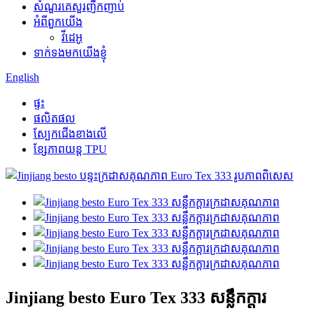
សំណួរគេសួរញឹកញាប់
អំពីពួកយើង
វីដេអូ
ទាក់ទងមកយើងខ្ញុំ
English
ផ្ទះ
ផលិតផល
ស្បែកជើងខាងលើ
ខ្សែភាពយន្ត TPU
Jinjiang besto Euro Tex 333 សន្លឹកក្តារ