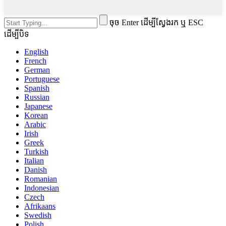
ចុច Enter ដើម្បីស្វែងរក ឬ ESC
ដើម្បីបិទ
English
French
German
Portuguese
Spanish
Russian
Japanese
Korean
Arabic
Irish
Greek
Turkish
Italian
Danish
Romanian
Indonesian
Czech
Afrikaans
Swedish
Polish